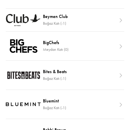
Beymen Club
Boğaz Katı (-1)
BigChefs
Meydan Katı (0)
Bites & Beats
Boğaz Katı (-1)
Bluemint
Boğaz Katı (-1)
Bobbi Brown