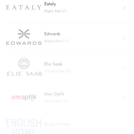
Eataly
Köprü Katı (1)
Edwards
Boğaz Katı (-1)
Elie Saab
Meydan Katı (0)
Emo Optik
Metro Katı (-2)
English Home
Köprü Katı (1)