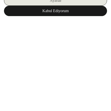
E-BÜLTENIMIZE KAYIT OLUN
ZORLU WORLD UYGULAMAMIZI İNDIRIN
Kurumsal