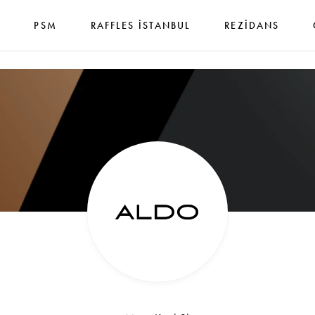
M
PSM
RAFFLES İSTANBUL
REZIDANS