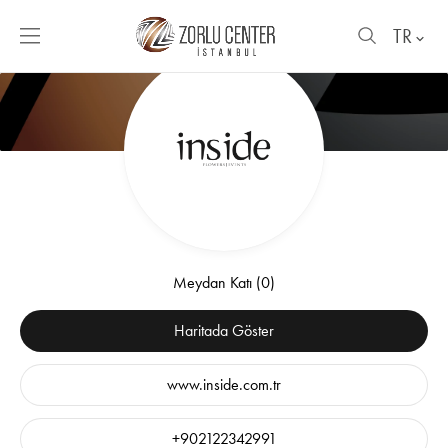
TR
Meydan Katı (0)
Haritada Göster
www.inside.com.tr
+902122342991