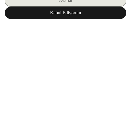
E-BÜLTENIMIZE KAYIT OLUN
ZORLU WORLD UYGULAMAMIZI İNDIRIN
Kurumsal