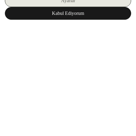
E-BÜLTENIMIZE KAYIT OLUN
ZORLU WORLD UYGULAMAMIZI İNDIRIN
Kurumsal