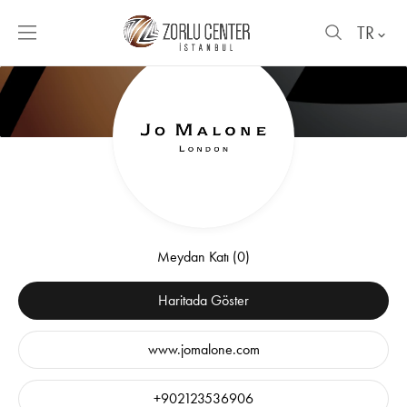
TR
Meydan Katı (0)
Haritada Göster
www.jomalone.com
+902123536906