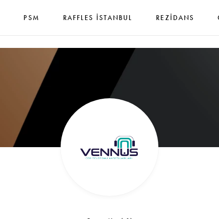
M
PSM
RAFFLES İSTANBUL
REZIDANS