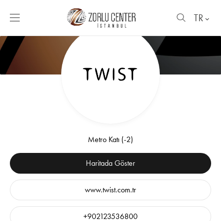
TR
Metro Katı (-2)
Haritada Göster
www.twist.com.tr
+902123536800