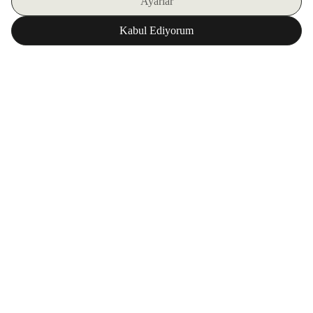
E-BÜLTENIMIZE KAYIT OLUN
ZORLU WORLD UYGULAMAMIZI İNDIRIN
Kurumsal