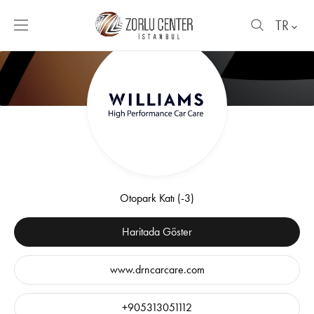
TR
Otopark Katı (-3)
Haritada Göster
www.drncarcare.com
+905313051112