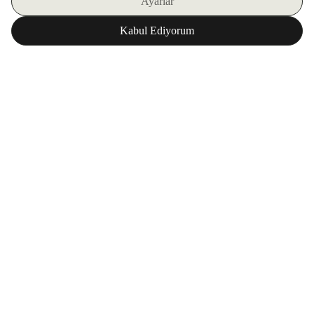
E-BÜLTENIMIZE KAYIT OLUN
ZORLU WORLD UYGULAMAMIZI İNDIRIN
Kurumsal