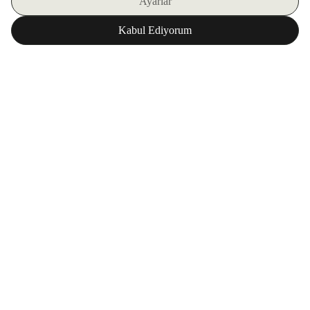
E-BÜLTENIMIZE KAYIT OLUN
ZORLU WORLD UYGULAMAMIZI İNDIRIN
Kurumsal