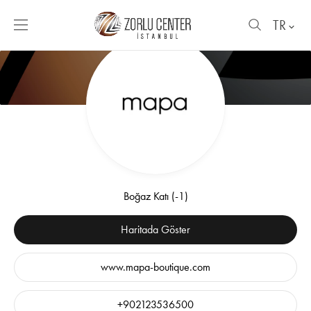
TR
Boğaz Katı (-1)
Haritada Göster
www.mapa-boutique.com
+902123536500