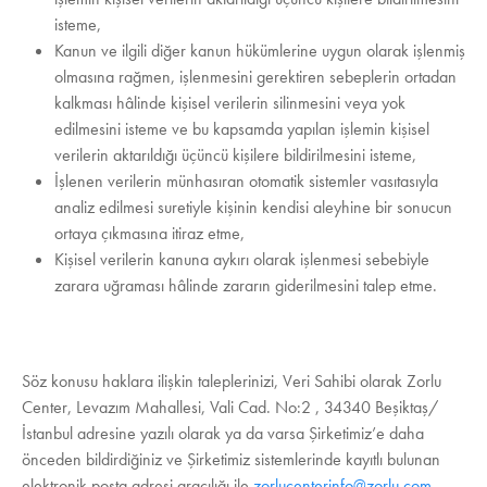
isteme,
Kanun ve ilgili diğer kanun hükümlerine uygun olarak işlenmiş
olmasına rağmen, işlenmesini gerektiren sebeplerin ortadan
kalkması hâlinde kişisel verilerin silinmesini veya yok
edilmesini isteme ve bu kapsamda yapılan işlemin kişisel
verilerin aktarıldığı üçüncü kişilere bildirilmesini isteme,
İşlenen verilerin münhasıran otomatik sistemler vasıtasıyla
analiz edilmesi suretiyle kişinin kendisi aleyhine bir sonucun
ortaya çıkmasına itiraz etme,
Kişisel verilerin kanuna aykırı olarak işlenmesi sebebiyle
zarara uğraması hâlinde zararın giderilmesini talep etme.
Söz konusu haklara ilişkin taleplerinizi, Veri Sahibi olarak Zorlu
Center, Levazım Mahallesi, Vali Cad. No:2 , 34340 Beşiktaş/
İstanbul adresine yazılı olarak ya da varsa Şirketimiz’e daha
önceden bildirdiğiniz ve Şirketimiz sistemlerinde kayıtlı bulunan
elektronik posta adresi aracılığı ile
zorlucenterinfo@zorlu.com