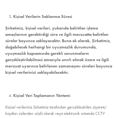
Kişisel Verilerin Saklanma Süresi
Şirketimiz, kişisel verileri, yukarıda belirtilen işleme
amaçlarının gerektirdiği süre ve ilgili mevzuatta belirtilen
süreler boyunca saklayacaktır. Buna ek olarak, Şirketimiz,
doğabilecek herhangi bir uyuşmazlık durumunda,
uyuşmazlık kapsamında gerekli savunmaların
gerçekleştirilebilmesi amacıyla sınırlı olmak üzere ve ilgili
mevzuat uyarınca belirlenen zamanaşımı süreleri boyunca
kişisel verilerinizi saklayabilecektir.
Kişisel Veri Toplamanın Yöntemi
Kişisel verileriniz Şirketimiz tarafından gerçekleştirilen ziyaretçi
kayıtları sizlerden sözlü olarak veya elektronik ortamda CCTV