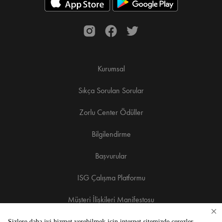
Kurumsal
Sıkça Sorulan Sorular
Zorlu Center Ödüller
Bilgilendirme
Başvurular
ISG Çalışma Platformu
Müşteri İlişkileri Manifestosu
Heliped