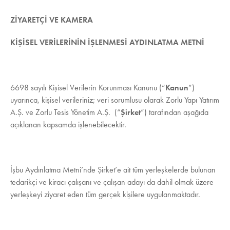
ZİYARETÇİ VE KAMERA
KİŞİSEL VERİLERİNİN İŞLENMESİ AYDINLATMA METNİ
6698 sayılı Kişisel Verilerin Korunması Kanunu (“
Kanun
”)
uyarınca, kişisel verileriniz; veri sorumlusu olarak Zorlu Yapı Yatırım
A.Ş. ve Zorlu Tesis Yönetim A.Ş. (“
Şirket
”) tarafından aşağıda
açıklanan kapsamda işlenebilecektir.
İşbu Aydınlatma Metni’nde Şirket’e ait tüm yerleşkelerde bulunan
tedarikçi ve kiracı çalışanı ve çalışan adayı da dahil olmak üzere
yerleşkeyi ziyaret eden tüm gerçek kişilere uygulanmaktadır.