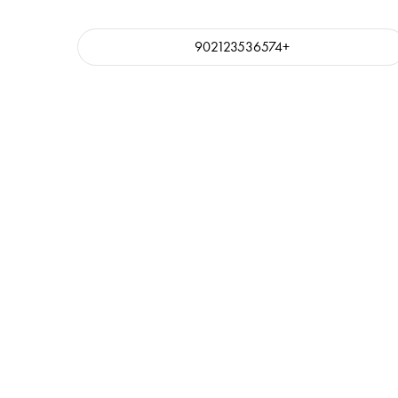
+902123536574