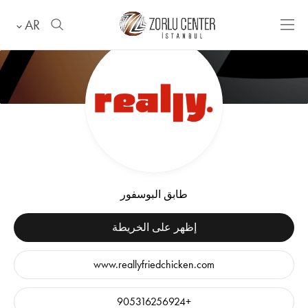
AR
طابق البوسفور
إظهر على الخريطة
www.reallyfriedchicken.com
+905316256924