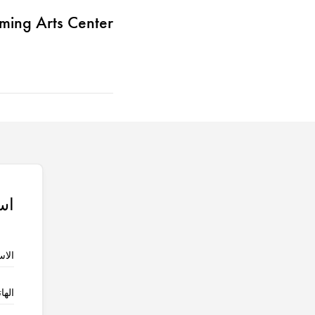
rming Arts Center
اس