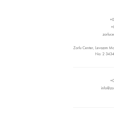
zorluc
Zorlu Center, Levazım Ma
No: 2 34340
info@zo