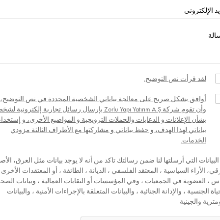
لقد قرأت نص التوضيح.
أوافق بشكل صريح على معالجة بياناتي الشخصية المحددة في نص التوضيح،
وأن تقوم شركة Zorlu Yapı Yatırım A.Ş بإرسال رسائل تجارية إلكترونية 
بشأن الإعلانات و الدعايات والحملات الترويجية و المواضيع الأخرى، و إستخدا
بياناتي لهذا الهدف، و حفظ بياناتي و مشاركتها مع الأطراف الثالثة مزودي
الخدمات.
البيانات التي أرسلتها لنا ضمن رسالتك تاكد من أنه لا يوجد بيانات مثل العرق، الأص
قي، الأراء السياسية ، المعتقد الفلسفي ، الديانة ، الطائفة ، أو المعتقدات الأخرى 
اس ، العضوية في الجمعيات ، وفي المؤسسات أو النقابات العمالية ، وبيانات الصحة
ياة الجنسية ، والإدانة الجنائية ، والبيانات المتعلقة بالإجراءات الأمنية ، والبيانات
ومترية والجينية