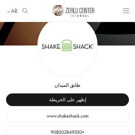
AR
طابق الميدان
إظهر على الخريطة
www.shakeshack.com
+908502849330