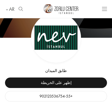
AR
طابق الميدان
إظهر على الخريطة
+902123536754-55