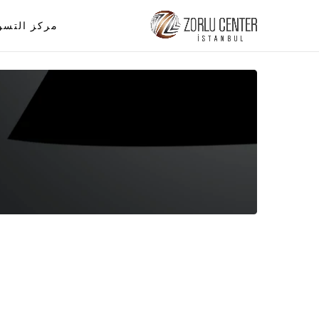
مركز التسو