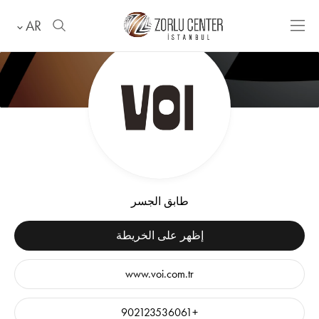
AR
طابق الجسر
إظهر على الخريطة
www.voi.com.tr
+902123536061