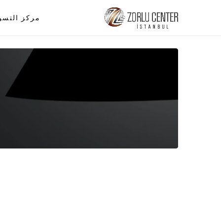
مركز التسو