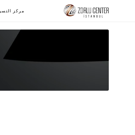
مركز التسو