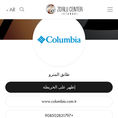
AR
طابق المترو
إظهر على الخريطة
www.columbia.com.tr
+908502831797