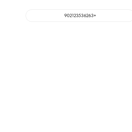
+902123536263