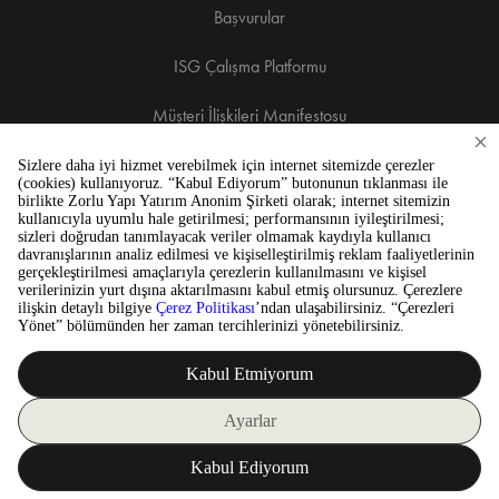
Başvurular
ISG Çalışma Platformu
Müşteri İlişkileri Manifestosu
Heliped
Bilgi Toplumu Hizmetleri
İletişim
Copyright © 2026 Zorlu Center. Tüm hakları saklıdır.