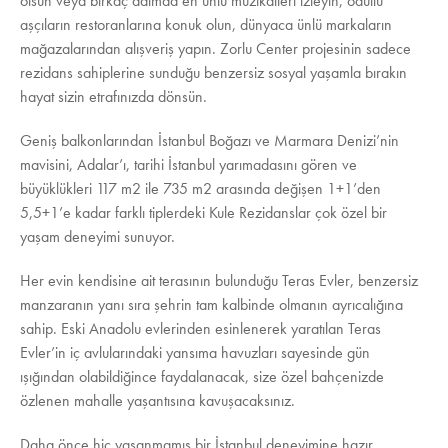
olsun veya birkaç adımda en ünlü müzikalleri izleyin, ödüllü
aşçıların restoranlarına konuk olun, dünyaca ünlü markaların
mağazalarından alışveriş yapın. Zorlu Center projesinin sadece
rezidans sahiplerine sunduğu benzersiz sosyal yaşamla bırakın
hayat sizin etrafınızda dönsün.
Geniş balkonlarından İstanbul Boğazı ve Marmara Denizi’nin
mavisini, Adalar’ı, tarihi İstanbul yarımadasını gören ve
büyüklükleri 117 m2 ile 735 m2 arasında değişen 1+1’den
5,5+1’e kadar farklı tiplerdeki Kule Rezidanslar çok özel bir
yaşam deneyimi sunuyor.
Her evin kendisine ait terasının bulunduğu Teras Evler, benzersiz
manzaranın yanı sıra şehrin tam kalbinde olmanın ayrıcalığına
sahip. Eski Anadolu evlerinden esinlenerek yaratılan Teras
Evler’in iç avlularındaki yansıma havuzları sayesinde gün
ışığından olabildiğince faydalanacak, size özel bahçenizde
özlenen mahalle yaşantısına kavuşacaksınız.
Daha önce hiç yaşanmamış bir İstanbul deneyimine hazır