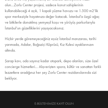
olun...Zorlu Center projesi, sadece konut sahiplerinin
kullanabileceği 4 açık, 1 kapalı yüzme havuzu ve 1.500 m2’lik
spor merkeziyle hayatınıza değer katacak. İstanbul’a özgü ağaç
ve bitkilerle donatılmış yemyeşil koşu ve yürüyüş parkurlarıyla
İstanbul’un güzelliklerini yaşayacaksınız.
Hiçbir yerde göremeyeceğiniz eşsiz İstanbul manzarası, tarihi
yarımada, Adalar, Boğaziçi Köprüsü, Kız Kulesi ayaklarınızın
altında.
Şarap kavı, oda sayınız kadar otopark, depo alanları, size özel
concierge hizmetleri... Alışverişten spora, kültür ve sanattan farklı
lezzetlere aradığınız her şey Zorlu Center rezidanslarında sizi
bekliyor.
E-BÜLTENIMIZE KAYIT OLUN